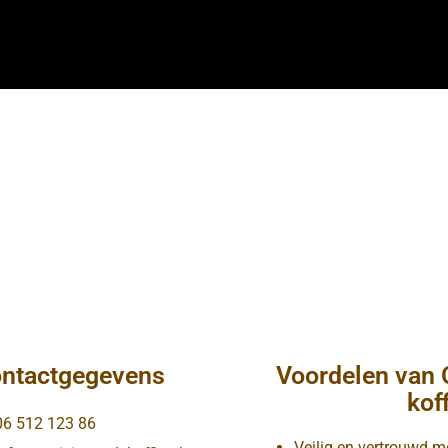
ntactgegevens
Voordelen van 
kof
06 512 123 86
Veilig en vertrouwd m