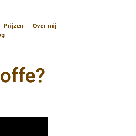
Prijzen
Over mij
og
koffe?