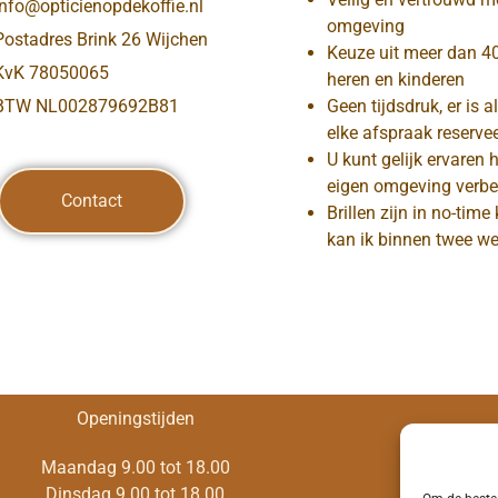
info@opticienopdekoffie.nl
omgeving
Postadres Brink 26 Wijchen
Keuze uit meer dan 4
KvK 78050065
heren en kinderen
BTW NL002879692B81
Geen tijdsdruk, er is a
elke afspraak reservee
U kunt gelijk ervaren 
eigen omgeving verbe
Contact
Brillen zijn in no-time
kan ik binnen twee we
Openingstijden
Maandag 9.00 tot 18.00
Dinsdag 9.00 tot 18.00
Alg