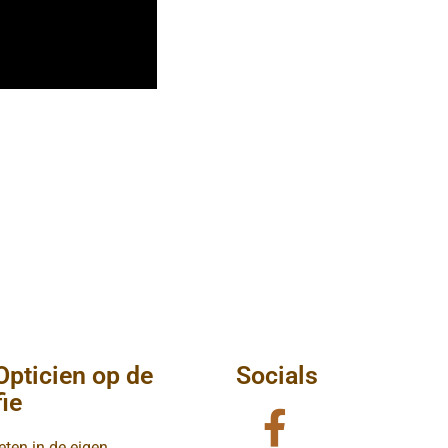
Opticien op de
Socials
fie
eten in de eigen