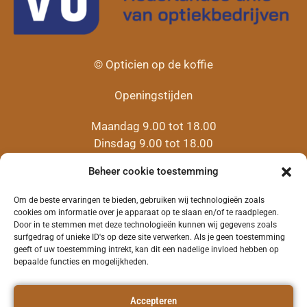
© Opticien op de koffie
Openingstijden
Maandag 9.00 tot 18.00
Dinsdag 9.00 tot 18.00
Woensdag 9:00 tot 18.00
Beheer cookie toestemming
Donderdag 9.00 tot 18.00
(14.00 tot 16.00
Pop-up servicepunt
)
Om de beste ervaringen te bieden, gebruiken wij technologieën zoals
Vrijdag 9.00 tot 18.00
cookies om informatie over je apparaat op te slaan en/of te raadplegen.
Door in te stemmen met deze technologieën kunnen wij gegevens zoals
Zaterdag 10.30 tot 12.00
surfgedrag of unieke ID's op deze site verwerken. Als je geen toestemming
(
Pop-up servicepunt
)
geeft of uw toestemming intrekt, kan dit een nadelige invloed hebben op
bepaalde functies en mogelijkheden.
Algemene voorwaarden
Accepteren