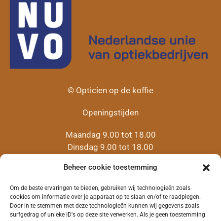
© Opticien op de koffie
Openingstijden
Maandag 9.00 tot 18.00
Dinsdag 9.00 tot 18.00
Woensdag 9:00 tot 18.00
Beheer cookie toestemming
Donderdag 9.00 tot 18.00
(14.00 tot 16.00
Pop-up servicepunt
)
Om de beste ervaringen te bieden, gebruiken wij technologieën zoals
Vrijdag 9.00 tot 18.00
cookies om informatie over je apparaat op te slaan en/of te raadplegen.
Door in te stemmen met deze technologieën kunnen wij gegevens zoals
Zaterdag 10.30 tot 12.00
surfgedrag of unieke ID's op deze site verwerken. Als je geen toestemming
(
Pop-up servicepunt
)