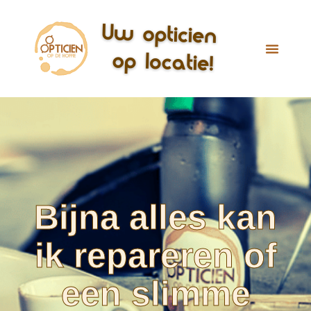
Bijna alles kan
ik repareren of
een slimme