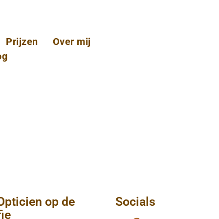
Prijzen
Over mij
og
Opticien op de
Socials
fie