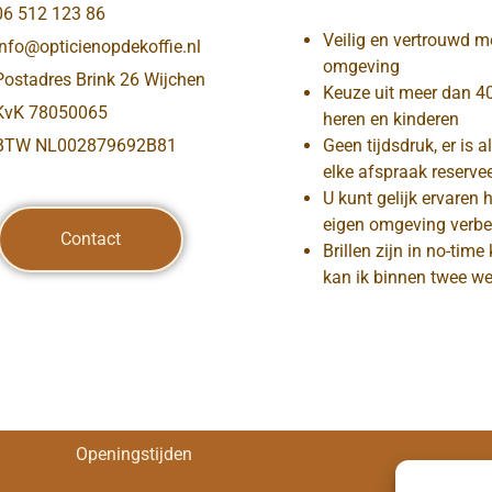
06 512 123 86
Veilig en vertrouwd m
info@opticienopdekoffie.nl
omgeving
Postadres Brink 26 Wijchen
Keuze uit meer dan 4
KvK 78050065
heren en kinderen
BTW NL002879692B81
Geen tijdsdruk, er is a
elke afspraak reservee
U kunt gelijk ervaren 
eigen omgeving verbe
Contact
Brillen zijn in no-time
kan ik binnen twee we
Openingstijden